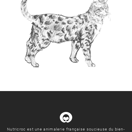
Nutricroc est une animalerie française soucieuse du bien-