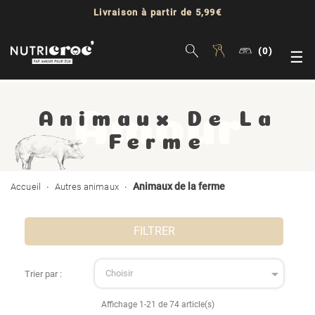
Livraison à partir de 5,99€
(0)
Bas
☰
la
Animaux De La
nav
Ferme
Animaux de la ferme
Accueil
Autres animaux
FILTRER

Choisir
Trier par :
Affichage 1-21 de 74 article(s)