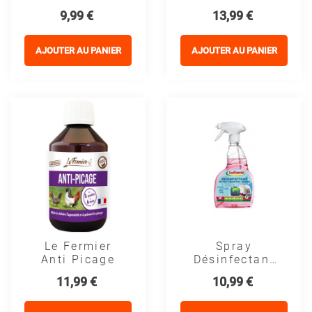
Diatomée -
Antiparasitaire
Prix
Prix
9,99 €
13,99 €
Environnement
AJOUTER AU PANIER
AJOUTER AU PANIER
Le Fermier
Spray
Anti Picage
Désinfectant
Odorisant -
Prix
Prix
11,99 €
10,99 €
Saniterpen