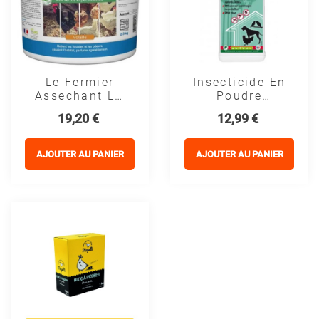
Le Fermier
Insecticide En
Assechant Lit
Poudre
Poule Au Sec
Pyrèthre -
Prix
Prix
19,20 €
12,99 €
Saniterpen
AJOUTER AU PANIER
AJOUTER AU PANIER