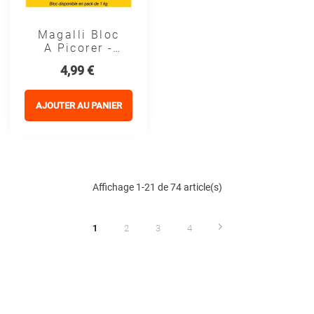
Magalli Bloc
A Picorer -
Alimentation
Prix
4,99 €
Poules
AJOUTER AU PANIER
Affichage 1-21 de 74 article(s)
1
2
3
4