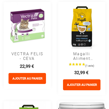
VECTRA FELIS
Magalli
- CEVA
Aliment
Complet
Prix
22,99 €
Poules
Prix
32,99 €
Pondeuses
Bleu Blanc
AJOUTER AU PANIER
Coeur
AJOUTER AU PANIER