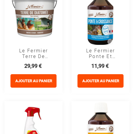
Le Fermier
Le Fermier
Terre De
Ponte Et
Diatomée
Croissance
Prix
Prix
29,99 €
11,99 €
Alimentaire
AJOUTER AU PANIER
AJOUTER AU PANIER