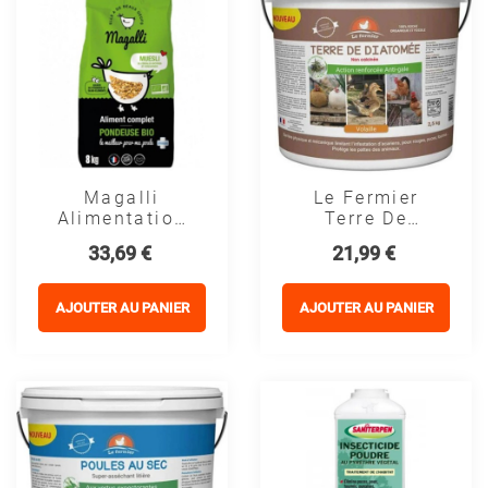
Magalli
Le Fermier
Alimentation
Terre De
Poule
Diatomée Anti
Prix
Prix
33,69 €
21,99 €
Pondeuse Bio
Gale
AJOUTER AU PANIER
AJOUTER AU PANIER