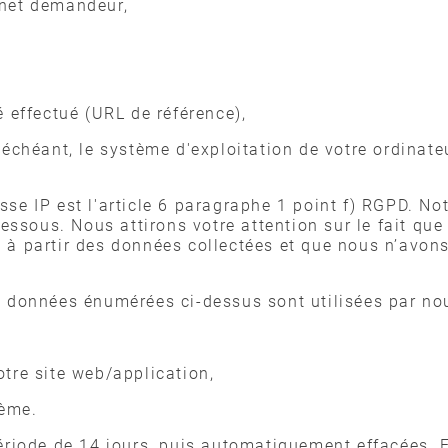
ernet demandeur,
té effectué (URL de référence),
s échéant, le système d'exploitation de votre ordinat
sse IP est l'article 6 paragraphe 1 point f) RGPD. Not
essous. Nous attirons votre attention sur le fait q
é à partir des données collectées et que nous n’avons
es données énumérées ci-dessus sont utilisées par no
notre site web/application,
stème.
iode de 14 jours, puis automatiquement effacées. En