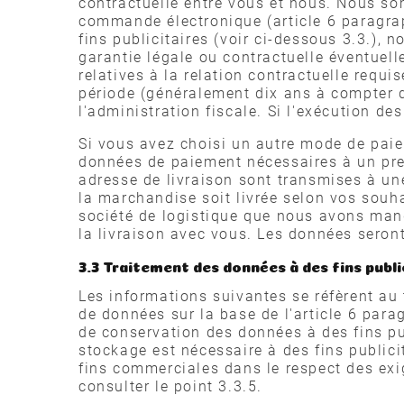
contractuelle entre vous et nous. Nous so
commande électronique (article 6 paragra
fins publicitaires (voir ci-dessous 3.3.), 
garantie légale ou contractuelle éventuell
relatives à la relation contractuelle requi
période (généralement dix ans à compter d
l'administration fiscale. Si l'exécution d
Si vous avez choisi un autre mode de pai
données de paiement nécessaires à un pre
adresse de livraison sont transmises à un
la marchandise soit livrée selon vos souha
société de logistique que nous avons mand
la livraison avec vous. Les données seron
3.3 Traitement des données à des fins publi
Les informations suivantes se réfèrent au
de données sur la base de l'article 6 par
de conservation des données à des fins publ
stockage est nécessaire à des fins publici
fins commerciales dans le respect des exi
consulter le point 3.3.5.