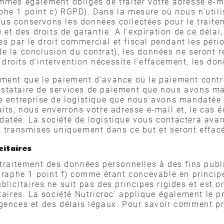
mmes également obligés de traiter votre adresse e-
phe 1 point c) RGPD). Dans la mesure où nous n'util
nous conservons les données collectées pour le traite
e et des droits de garantie. A l'expiration de ce déla
ses par le droit commercial et fiscal pendant les péri
e la conclusion du contrat), les données ne seront re
es droits d'intervention nécessite l'effacement, les 
ement que le paiement d’avance ou le paiement cont
stataire de services de paiement que nous avons man
e entreprise de logistique que nous avons mandatée p
its, nous enverrons votre adresse e-mail et, le cas 
atée. La société de logistique vous contactera avant
t transmises uniquement dans ce but et seront effacé
citaires
 traitement des données personnelles à des fins publ
agraphe 1 point f) comme étant concevable en princip
icitaires ne suit pas des principes rigides et est or
taires. La société Nutricroc' applique également le 
gences et des délais légaux. Pour savoir comment pr