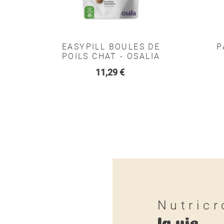
EASYPILL BOULES DE
P
POILS CHAT - OSALIA
Prix
11,29 €
Nutricr
la vie