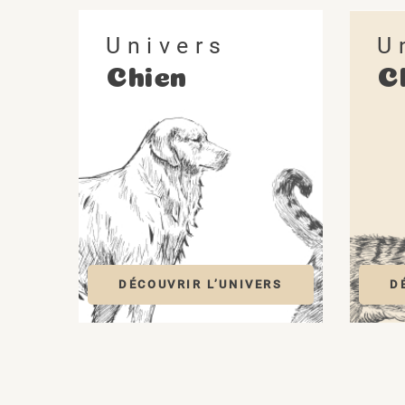
Univers
U
Chien
C
(1 avis)
DÉCOUVRIR L’UNIVERS
D