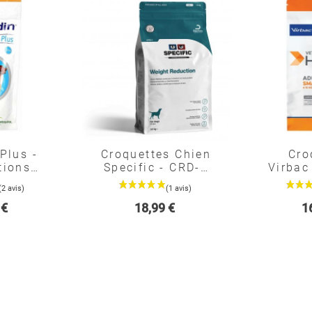
Plus -
Croquettes Chien
Cro
tions
Specific - CRD-1
Virbac
 Grand
Weight
Chi
 -
Reduction
Sma
Prix
Pr
 €
18,99 €
1
inol