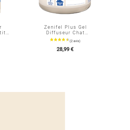
r
Zenifel Plus Gel
tit
Diffuseur Chat
Phéromones
Apaisantes
Prix
28,99 €