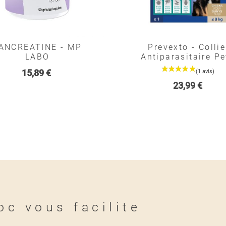
ANCREATINE - MP
Prevexto - Collie
LABO
Antiparasitaire Pe
Chien
Prix
15,89 €
Prix
23,99 €
oc vous facilite