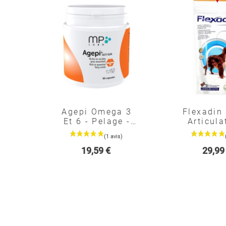
Agepi Omega 3
Flexadin 
Et 6 - Pelage -
Articula
Mp Labo
Moyen Et
Chien
Prix
Prix
19,59 €
29,99
Vetoqu