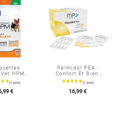
quettes
Palmidol PEA -
 Vet HPM -
Confort Et Bien-
en Adult
Être - Mp Labo
ll & Toy
ix
Prix
6,99 €
16,99 €