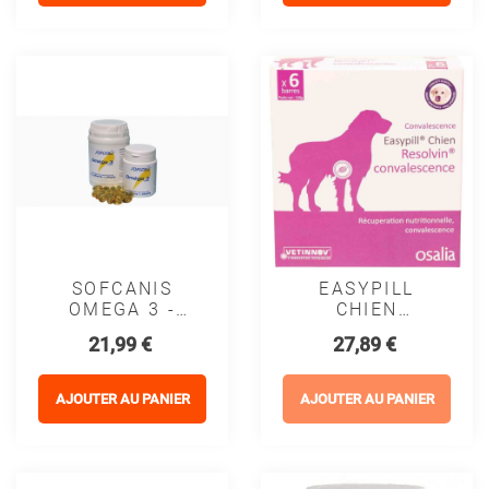
SOFCANIS
EASYPILL
OMEGA 3 -
CHIEN
MOUREAU
RESOLVIN
Prix
Prix
21,99 €
27,89 €
CONVALESCENCE
- OSALIA
AJOUTER AU PANIER
AJOUTER AU PANIER