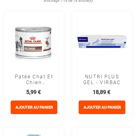
Affichage 1-18 de 18 article(s)
Patée Chat Et
NUTRI PLUS
Chien
GEL - VIRBAC
VETERINARY
Prix
Prix
5,99 €
18,89 €
RECOVERY
(boite 195g) -
Royal Canin
AJOUTER AU PANIER
AJOUTER AU PANIER