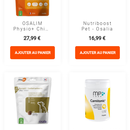
OSALIM
Nutriboost
Physio+ Chien
Pet - Osalia
- Laboratoire
Prix
Prix
27,99 €
16,99 €
Osalia
AJOUTER AU PANIER
AJOUTER AU PANIER