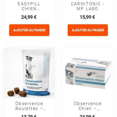
EASYPILL
CARNITONIC -
CHIEN
MP LABO
CONFORT
Prix
Prix
24,99 €
15,99 €
URINAIRE -
OSALIA
AJOUTER AU PANIER
AJOUTER AU PANIER
Observence
Observence
Boulettes –
Chien –
Friandises
Friandise
Prix
Prix
13,79 €
24,99 €