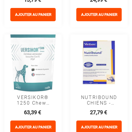
Pour Donner
Pour Donner
Un Comprimé
Un Comprimé
Chien
(6 X 25 G)
AJOUTER AU PANIER
AJOUTER AU PANIER
VERSIKOR®
NUTRIBOUND
1250 Chews
CHIENS -
Chien - Osalia
VIRBAC
Prix
Prix
63,39 €
27,79 €
AJOUTER AU PANIER
AJOUTER AU PANIER