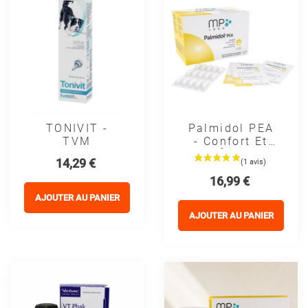
TONIVIT -
Palmidol PEA
TVM
- Confort Et
Bien-Être - Mp
Prix
14,29 €
Labo
Prix
16,99 €
AJOUTER AU PANIER
AJOUTER AU PANIER