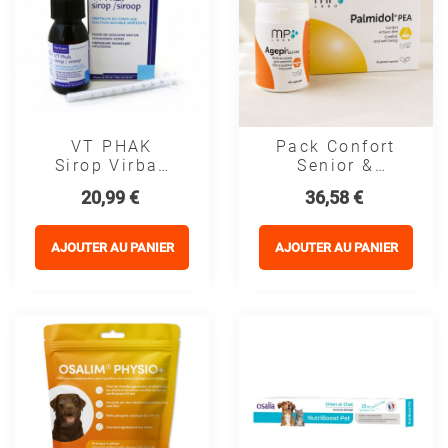
VT PHAK
Pack Confort
Sirop Virbac
Senior &
Pour Le
Pelage -
Prix
Prix
20,99 €
36,58 €
Cristallin Du
Palmidol PEA
Chien Âgé
+ Agepi
Oméga 3&6
AJOUTER AU PANIER
AJOUTER AU PANIER