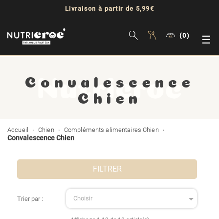
Livraison à partir de 5,99€
(0)
Bas
☰
la
Convalescence
nav
Chien
Accueil
Chien
Compléments alimentaires Chien
Convalescence Chien
FILTRER

Choisir
Trier par :