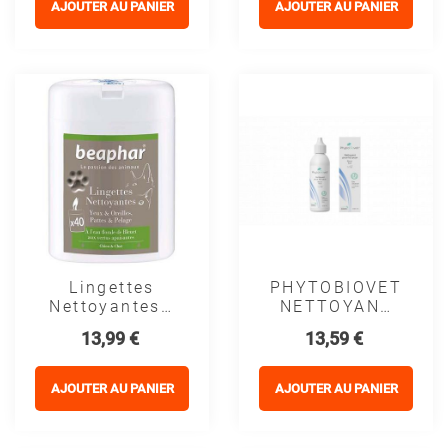
AJOUTER AU PANIER
AJOUTER AU PANIER
Lingettes
PHYTOBIOVET
Nettoyantes -
NETTOYANT
Beaphar
YEUX BIO -
Prix
Prix
13,99 €
13,59 €
MP LABO
(1 avis)
AJOUTER AU PANIER
AJOUTER AU PANIER