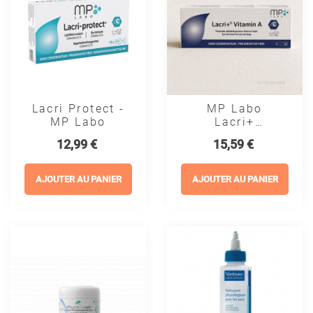
Lacri Protect -
MP Labo
MP Labo
Lacri+
Vitamine A
Prix
Prix
12,99 €
15,59 €
Pommade
Oculaire
Chien Et Chat
AJOUTER AU PANIER
AJOUTER AU PANIER
- 5 G