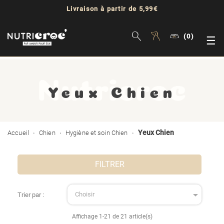
Livraison à partir de 5,99€
(0)
Bas
☰
la
nav
Yeux Chien
Yeux Chien
Accueil
Chien
Hygiène et soin Chien
FILTRER

Choisir
Trier par :
Affichage 1-21 de 21 article(s)