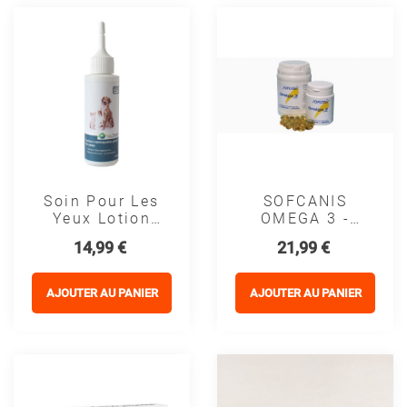
Soin Pour Les
SOFCANIS
Yeux Lotion
OMEGA 3 -
Nettoyante -
MOUREAU
Prix
Prix
14,99 €
21,99 €
Solunature
AJOUTER AU PANIER
AJOUTER AU PANIER