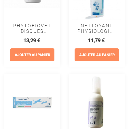
PHYTOBIOVET
NETTOYANT
DISQUES
PHYSIOLOGIQUE
NETTOYANT
YEUX -
Prix
Prix
13,29 €
11,79 €
YEUX BIO -
VIRBAC
MP LABO
AJOUTER AU PANIER
AJOUTER AU PANIER