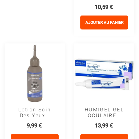
YEUX -
Prix
10,59 €
OSALIA
AJOUTER AU PANIER
Lotion Soin
HUMIGEL GEL
Des Yeux -
OCULAIRE -
Beaphar
VIRBAC
Prix
Prix
9,99 €
13,99 €