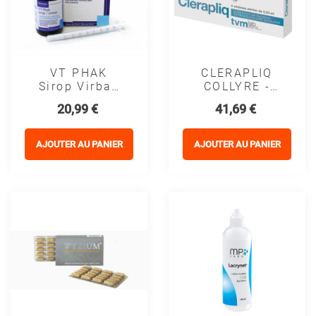
VT PHAK
CLERAPLIQ
Sirop Virbac
COLLYRE -
Pour Le
TVM
Prix
Prix
20,99 €
41,69 €
Cristallin Du
Chien Âgé
AJOUTER AU PANIER
AJOUTER AU PANIER