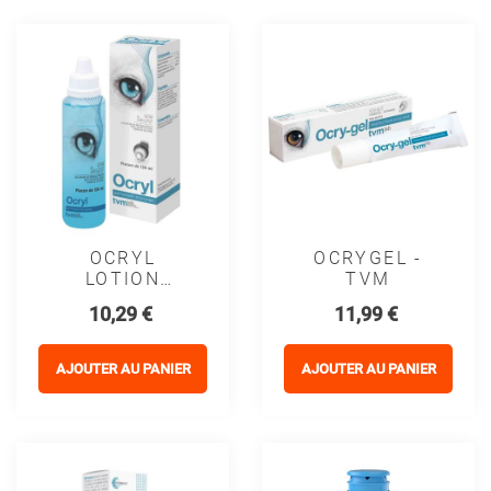
OCRYL
OCRYGEL -
LOTION
TVM
SOLUTION
Prix
Prix
10,29 €
11,99 €
OCULAIRE -
TVM
AJOUTER AU PANIER
AJOUTER AU PANIER