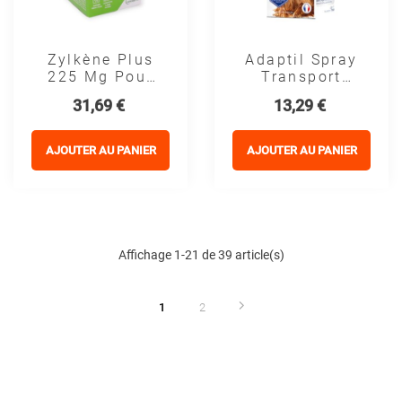
Zylkène Plus
Adaptil Spray
225 Mg Pour
Transport
Chiens (10-30
Chien - CEVA
Prix
Prix
31,69 €
13,29 €
Kg) -
Vetoquinol
AJOUTER AU PANIER
AJOUTER AU PANIER
Affichage 1-21 de 39 article(s)
1
2