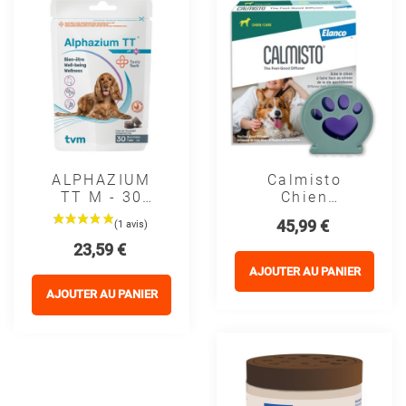
(1 avis)
ALPHAZIUM
Calmisto
TT M - 30
Chien
Bouchées -
Diffuseur -
Prix
45,99 €
TVM
Sérénité
Prix
23,59 €
Quotidienne
AJOUTER AU PANIER
AJOUTER AU PANIER