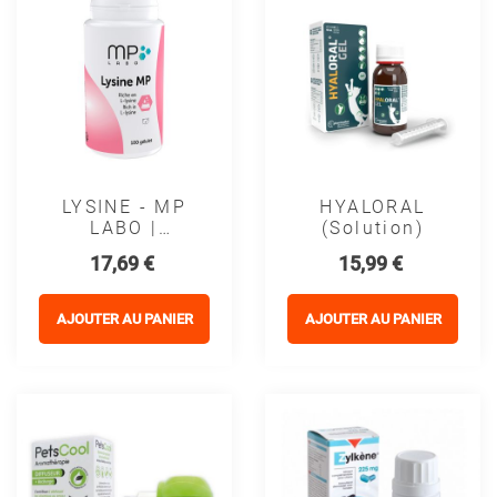
LYSINE - MP
HYALORAL
LABO |
(solution)
Complément
Prix
Prix
17,69 €
15,99 €
En L-Lysine
Pour Chats Et
Chatons
AJOUTER AU PANIER
AJOUTER AU PANIER