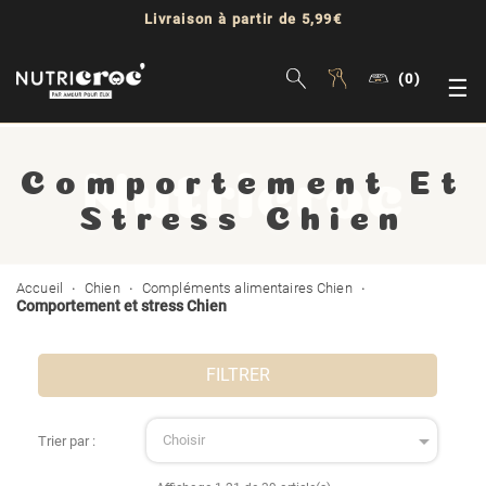
Livraison à partir de 5,99€
(0)
Bas
☰
la
Comportement Et
nav
Stress Chien
Accueil
Chien
Compléments alimentaires Chien
Comportement et stress Chien
FILTRER

Choisir
Trier par :