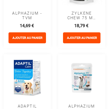
ALPHAZIUM -
ZYLKENE
TVM
CHEW 75 MG
(1-10 KG) -
Prix
Prix
14,69 €
18,79 €
VETOQUINOL
AJOUTER AU PANIER
AJOUTER AU PANIER
ADAPTIL
ALPHAZIUM