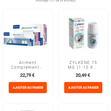
Affichage 1-21 de 39 article(s)
Aliment
ZYLKENE 75
Complémentaire
MG (1-10 KG)
Petit Chien Et
- VETOQUINOL
Prix
Prix
22,79 €
20,49 €
Chat Anxitane
- Virbac
AJOUTER AU PANIER
AJOUTER AU PANIER