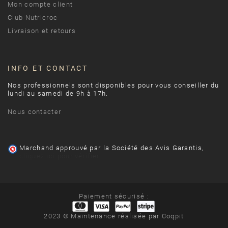
(1 avis)
Mon compte client
Club Nutricroc
Livraison et retours
INFO ET CONTACT
Nos professionnels sont disponibles pour vous conseiller du
lundi au samedi de 9h à 17h.
Nous contacter
Marchand approuvé par la Société des Avis Garantis,
cliquez ici pour vérifier
.
Paiement sécurisé :
2023 © Maintenance réalisée par
Coqpit