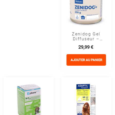
Zenidog Gel
Diffuseur –
Chien
Prix
29,99 €
Apaisant
Naturel
AJOUTER AU PANIER