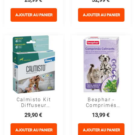
AJOUTER AU PANIER
AJOUTER AU PANIER
Calmisto Kit
Beaphar -
Diffuseur
Comprimés
Complet Pour
Calmants
Prix
Prix
29,90 €
13,99 €
Chien -
Apaisement
Naturel
AJOUTER AU PANIER
AJOUTER AU PANIER