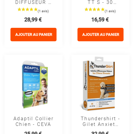
DIFFUSEUR +
TT S - 30
RECHARGE -
Bouchées -
CEVA
TVM
Prix
Prix
28,99 €
16,59 €
AJOUTER AU PANIER
AJOUTER AU PANIER
Adaptil Collier
Thundershirt -
Chien - CEVA
Gilet Anxiete
Chien
Prix
Prix
25,99 €
32,99 €