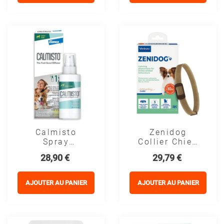
Calmisto
Zenidog
Spray
Collier Chien
Apaisant Pour
Phéromones
Prix
Prix
28,90 €
29,79 €
Chien -
Apaisantes
Réduction Du
Stress
AJOUTER AU PANIER
AJOUTER AU PANIER