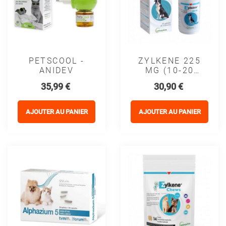
PETSCOOL -
ZYLKENE 225
ANIDEV
MG (10-20
KG) -
Prix
Prix
35,99 €
30,90 €
VETOQUINOL
AJOUTER AU PANIER
AJOUTER AU PANIER