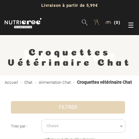
Livraison à partir de 5,99€
(0)
Bas
☰
la
Croquettes
nav
Vétérinaire Chat
Croquettes vétérinaire Chat
Accueil
Chat
Alimentation Chat
FILTRER

Choisir
Trier par :