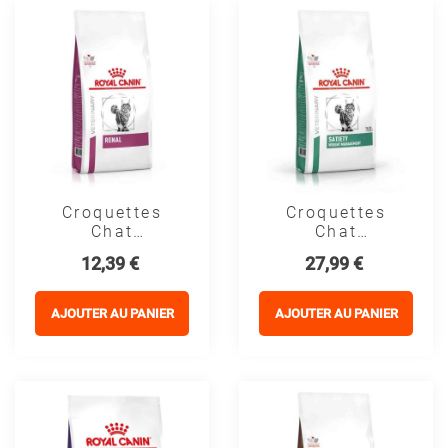
Croquettes
Croquettes
Chat
Chat
VETERINARY
VETERINARY
Prix
Prix
12,39 €
27,99 €
CAT RENAL -
CAT SATIETY
Royal Canin
WEIGHT
MANAGEMENT
AJOUTER AU PANIER
AJOUTER AU PANIER
- Royal Canin