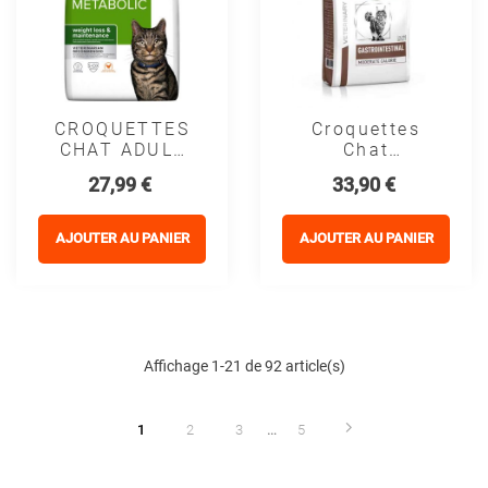
CROQUETTES
Croquettes
CHAT ADULT
Chat
PRESCRIPTION
VETERINARY
Prix
Prix
27,99 €
33,90 €
DIETS
CAT
METABOLIC -
GASTROINTESTINA
HILL'S
MODERATE
AJOUTER AU PANIER
AJOUTER AU PANIER
CALORIE -
Royal Canin
Affichage 1-21 de 92 article(s)
…
1
2
3
5