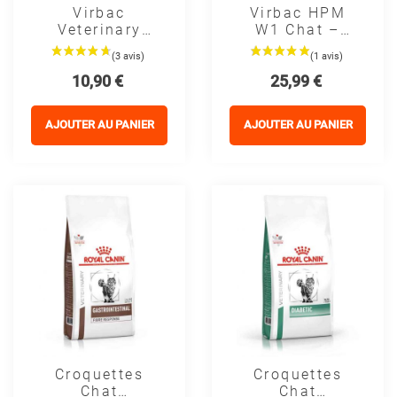
Virbac
Virbac HPM
Veterinary
W1 Chat –
HPM Neutered
Croquettes
Chat – Chat
Weight Loss &
Prix
Prix
10,90 €
25,99 €
Stérilisé
Diabète
Adulte
AJOUTER AU PANIER
AJOUTER AU PANIER
Croquettes
Croquettes
Chat
Chat