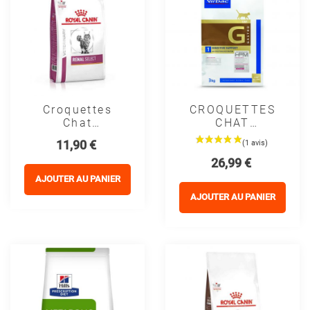
Croquettes
CROQUETTES
Chat
CHAT
VETERINARY
VETERINARY
Prix
11,90 €
CAT RENAL
HPM CAT G1
Prix
26,99 €
SELECT -
DIGESTIVE
Royal Canin
SUPPORT -
AJOUTER AU PANIER
VIRBAC
AJOUTER AU PANIER