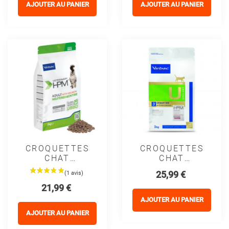
- Royal Canin
LOSS&CONTROL
AJOUTER AU PANIER
AJOUTER AU PANIER
- VIRBAC
CROQUETTES
CROQUETTES
CHAT
CHAT
VETERINARY
VETERINARY
Prix
25,99 €
HPM CAT
HPM CAT U3
Prix
21,99 €
ADULT
UROLOGY
NEUTERED &
URINARY WIB
AJOUTER AU PANIER
ENTIRE
- VIRBAC
AJOUTER AU PANIER
SAUMON -
VIRBAC