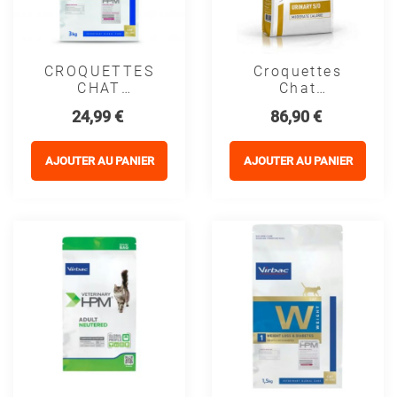
CROQUETTES
Croquettes
CHAT
Chat
VETERINARY
VETERINARY
Prix
Prix
24,99 €
86,90 €
HPM CAT U2
CAT URINARY
UROLOGY
S/O
DISSOLUTION
MODERATE
AJOUTER AU PANIER
AJOUTER AU PANIER
ET
CALORIE -
PREVENTION -
Royal Canin
VIRBAC