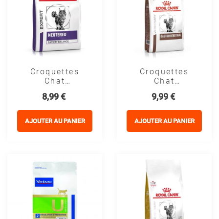
Croquettes
Croquettes
Chat
Chat
VETERINARY
VETERINARY
Prix
Prix
8,99 €
9,99 €
CAT
CAT
NEUTERED
GASTROINTESTINA
SATIETY
- Royal Canin
AJOUTER AU PANIER
AJOUTER AU PANIER
BALANCE -
Royal Canin