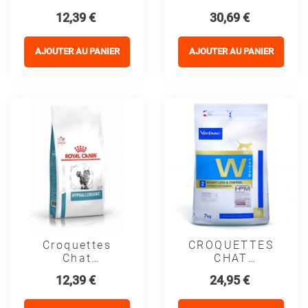
VETERINARY
VETERINARY
Prix
Prix
12,39 €
30,69 €
CAT
CAT DIABETIC
GASTROINTESTINAL
- Royal Canin
FIBRE
AJOUTER AU PANIER
AJOUTER AU PANIER
RESPONSE -
Royal Canin
Croquettes
CROQUETTES
Chat
CHAT
VETERINARY
VETERINARY
Prix
Prix
12,39 €
24,95 €
CAT
HPM CAT W2
HYPOALLERGENIC
WEIGHT