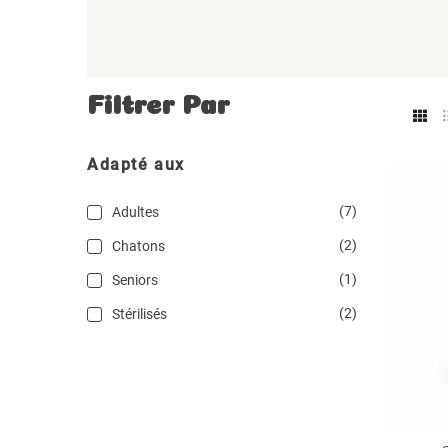
Filtrer Par
Adapté aux
(7)
Adultes
(2)
Chatons
(1)
Seniors
(2)
Stérilisés