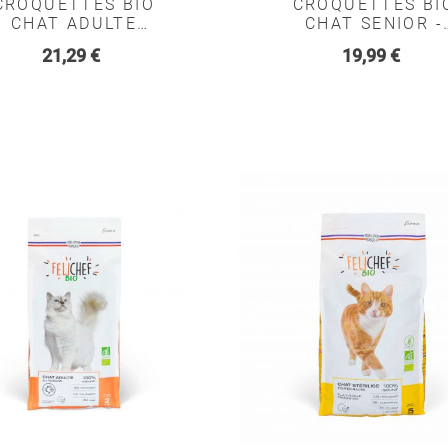
CROQUETTES BIO
CROQUETTES BI
CHAT ADULTE
CHAT SENIOR -
ERILISE - FELICHEF
FELICHEF
Prix
Prix
21,29 €
19,99 €