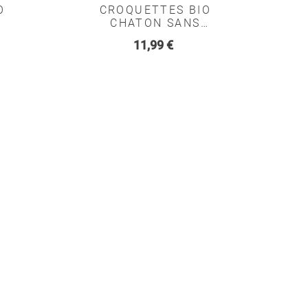
O
CROQUETTES BIO
CHATON SANS
S
CEREALES - FELICHEF
Prix
11,99 €
HEF