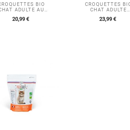
CROQUETTES BIO
CROQUETTES BI
CHAT ADULTE AU
CHAT ADULTE
OISSON - FELICHEF
STERILISE SAN
Prix
Prix
20,99 €
23,99 €
CEREALES - FELIC