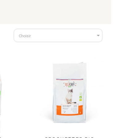

Choisir