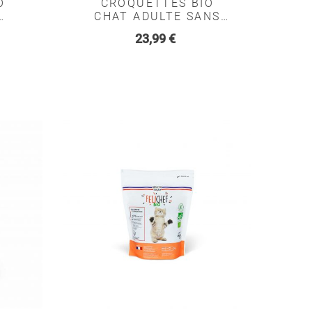
O
CROQUETTES BIO
CHAT ADULTE SANS
CEREALES - FELICHEF
Prix
23,99 €