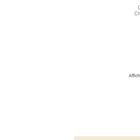
C
Affich