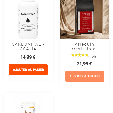
CARBOVITAL -
Arlequin
OSALIA
Irrésistible -
Croquettes
Prix
14,99 €
Pour Chien
Prix
21,99 €
Sans Céréales
Au Bœuf
AJOUTER AU PANIER
Angus 65 %
AJOUTER AU PANIER