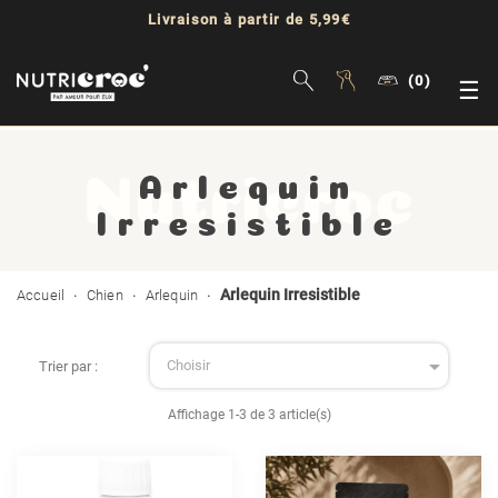
Livraison à partir de 5,99€
(0)
Bas
☰
la
Arlequin
nav
Irresistible
Arlequin Irresistible
Accueil
Chien
Arlequin

Choisir
Trier par :
Affichage 1-3 de 3 article(s)