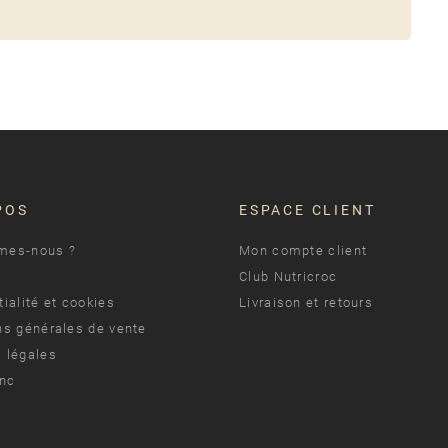
POS
ESPACE CLIENT
mes-nous ?
Mon compte client
Club Nutricroc
ialité et cookies
Livraison et retours
ns générales de vente
 légales
anc