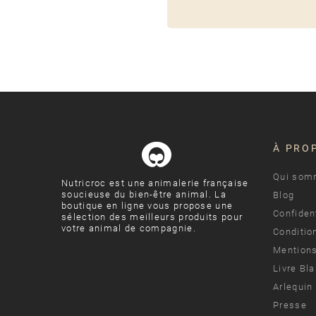
À PRO
Qui som
Nutricroc est une animalerie française
soucieuse du bien-être animal. La
Blog
boutique en ligne vous propose une
Confident
sélection des meilleurs produits pour
votre animal de compagnie.
Conditio
Mentions
Livre Bl
Arlequin
Presse