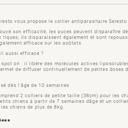
resto vous propose le collier antiparasitaire Seresto
prouvé son efficacité, les puces peuvent disparaître dè
ux tiques, ils disparaissent également et sont repous
également efficace sur les aoûtats.
il aussi efficace ?
pot on : il libère des molécules actives liposolubles
permet de diffuser continuellement de petites doses d
ilisé dès l'âge de 10 semaines
rend 2 colliers de petite taille (38cm) pour les cha
tits chiens à partir de 7 semaines dâge et un collier
les chiens de plus de 8kg.
ices