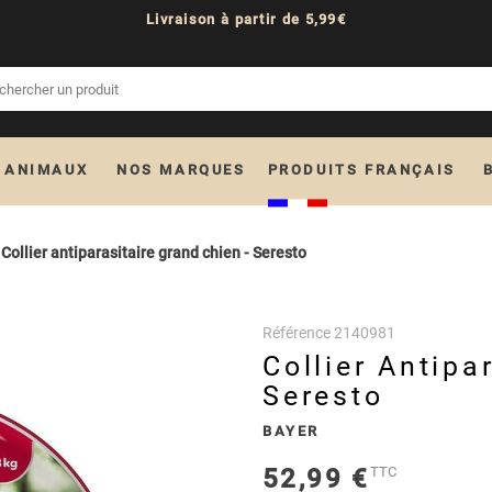
Livraison à partir de 5,99€
 ANIMAUX
NOS MARQUES
PRODUITS FRANÇAIS
Collier antiparasitaire grand chien - Seresto
Référence
2140981
Collier Antipa
Seresto
BAYER
52,99 €
TTC