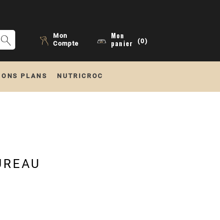
Mon
Mon
(0)
panier
Compte
BONS PLANS
NUTRICROC
UREAU
(1 avis)