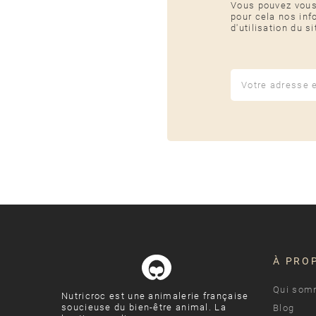
Vous pouvez vous
pour cela nos inf
d'utilisation du si
À PRO
Qui som
Nutricroc est une animalerie française
soucieuse du bien-être animal. La
Blog