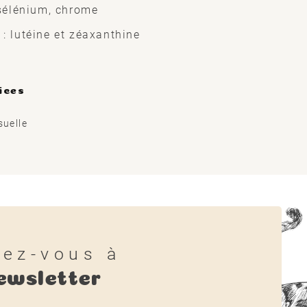
 sélénium, chrome
: lutéine et zéaxanthine
ices
suelle
vez-vous à
ewsletter