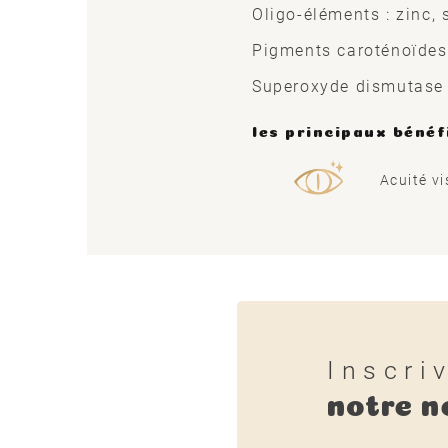
Oligo-éléments : zinc,
Pigments caroténoïdes 
Superoxyde dismutase
les principaux bénéf
Acuité vi
Inscri
notre n