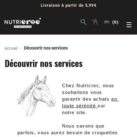
Livraison à partir de 5,99€
(0)
Bas
☰
la
Découvrir nos services
Accueil
nav
Découvrir nos services
Chez Nutricroc, nous 
souhaitons vous 
garantir des achats 
en 
toute sérénité 
sur 
notre site.
Nous savons que 
parfois, vous aurez besoin de croquettes 