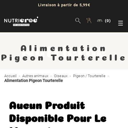
Livraison à partir de 5,99€
(0)
Bas
☰
la
Alimentation
nav
Pigeon Tourterelle
Accueil
Autres animaux
Oiseaux
Pigeon / Tourterelle
Alimentation Pigeon Tourterelle
Aucun Produit
Disponible Pour Le