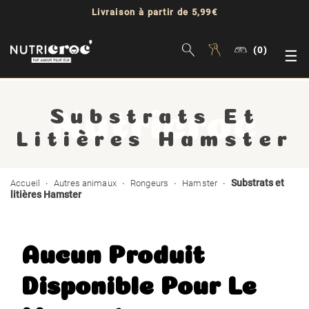
Livraison à partir de 5,99€
(0)
Bas
☰
la
Substrats Et
nav
Litières Hamster
Substrats et
Accueil
Autres animaux
Rongeurs
Hamster
litières Hamster
Aucun Produit
Disponible Pour Le