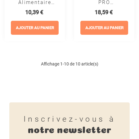
Alimentaire
PRO
Rongeurs Et
VITAMINES B
Prix
Prix
10,39 €
18,59 €
Lapins - Multi
ET C -
Vitamines -
GREENVET
Beaphar
AJOUTER AU PANIER
AJOUTER AU PANIER
Affichage 1-10 de 10 article(s)
Inscrivez-vous à
notre newsletter