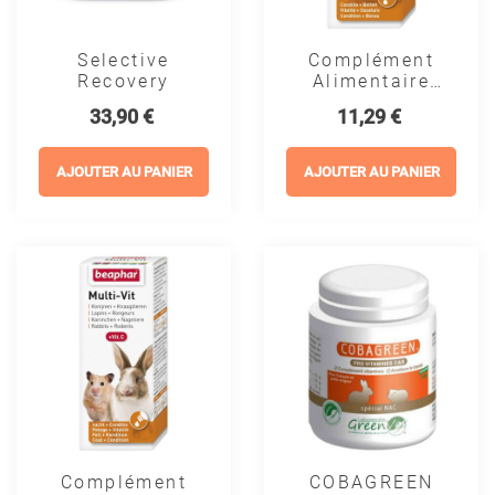
Selective
Complément
Recovery
Alimentaire
Cochon D'inde
Prix
Prix
33,90 €
11,29 €
- Cavi-Vit
Vitamine C -
Beaphar
AJOUTER AU PANIER
AJOUTER AU PANIER
Complément
COBAGREEN