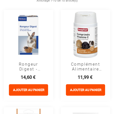
Affichage 1-10 de 10 article(s)
Rongeur
Complément
Digest -
Alimentaire
Virbac
Cochon D'inde
Prix
Prix
14,60 €
11,99 €
- Vitamine C -
Beaphar
AJOUTER AU PANIER
AJOUTER AU PANIER