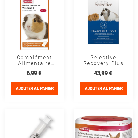
Complément
Selective
Alimentaire
Recovery Plus
Cochon D'inde
Prix
Prix
6,99 €
43,99 €
- Vitamine C -
Beaphar -
Forme Coeur
AJOUTER AU PANIER
AJOUTER AU PANIER