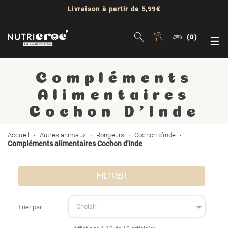
Livraison à partir de 5,99€
(0)
Bas
☰
la
Compléments
nav
Alimentaires
Cochon D'Inde
Accueil
Autres animaux
Rongeurs
Cochon d’inde
Compléments alimentaires Cochon d'Inde
FILTRER

Choisir
Trier par :