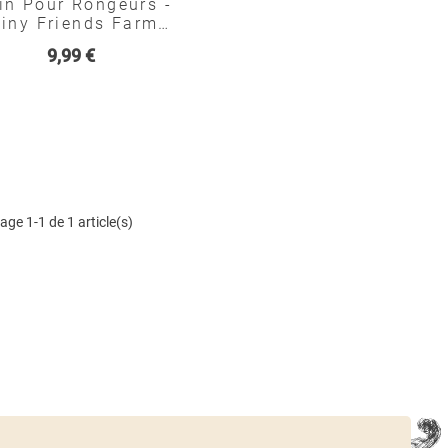
in Pour Rongeurs -
iny Friends Farm
Supreme
Prix
9,99 €
age 1-1 de 1 article(s)