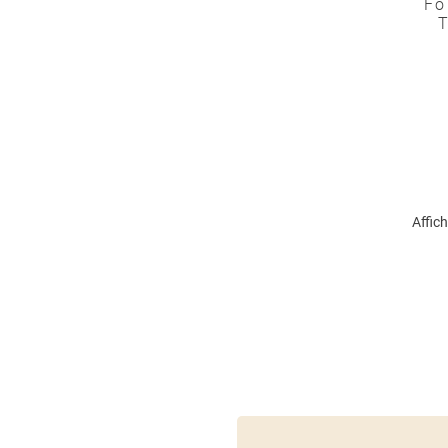
Fo
T
Affich