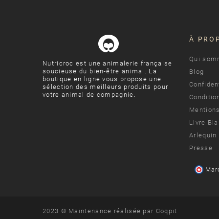
À PRO
Qui som
Nutricroc est une animalerie française
soucieuse du bien-être animal. La
Blog
boutique en ligne vous propose une
Confident
sélection des meilleurs produits pour
votre animal de compagnie.
Conditio
Mentions
Livre Bl
Arlequin
Presse
Mar
2023 © Maintenance réalisée par
Coqpit