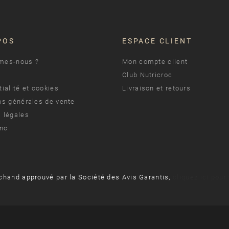
POS
ESPACE CLIENT
mes-nous ?
Mon compte client
Club Nutricroc
ialité et cookies
Livraison et retours
ns générales de vente
 légales
anc
chand approuvé par la Société des Avis Garantis,
cliquez ici pour 