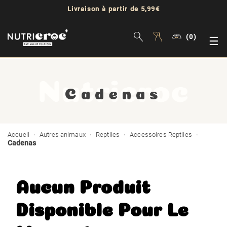
Livraison à partir de 5,99€
(0)
Bas
☰
la
nav
Cadenas
Accueil
Autres animaux
Reptiles
Accessoires Reptiles
Cadenas
Aucun Produit
Disponible Pour Le