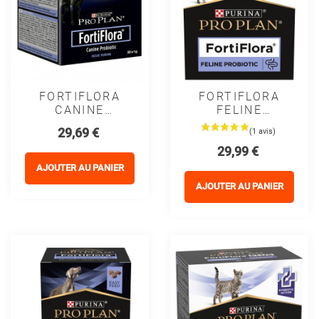
FORTIFLORA
FORTIFLORA
CANINE
FELINE
PROBIOTIC -
PROBIOTIC
Prix
29,69 €
PROPLAN
CHAT -
Prix
29,99 €
PROPLAN
AJOUTER AU PANIER
AJOUTER AU PANIER