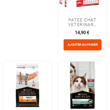
PATEE CHAT
VETERINARY
DIETS DM
Prix
14,90 €
ST/OX
DIABETES
MANAGEMENT
AJOUTER AU PANIER
(sachet) -
PROPLAN