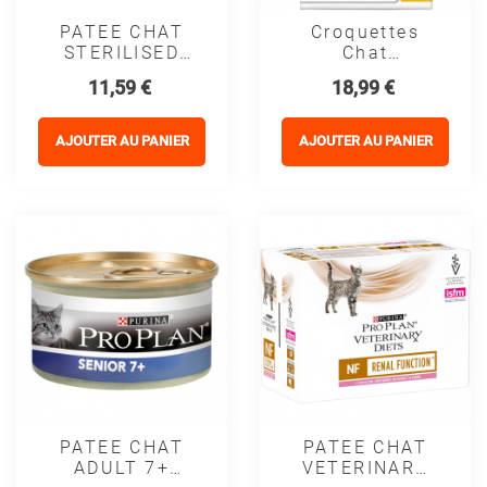
PATEE CHAT
Croquettes
STERILISED
Chat
Gelée ADULT
Sterilized
Prix
Prix
11,59 €
18,99 €
POULET -
Adult Avec
PURINA
Optidigest
PROPLAN
Poulet Purina
AJOUTER AU PANIER
AJOUTER AU PANIER
Proplan
PATEE CHAT
PATEE CHAT
ADULT 7+
VETERINARY