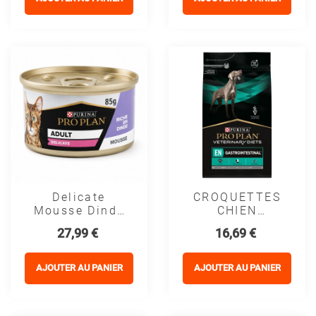
PROPLAN
Delicate
CROQUETTES
Mousse Dinde
CHIEN
Chat 85g -
VETERINARY
Prix
Prix
27,99 €
16,69 €
PURINA
DIETS EN
PROPLAN
GASTROINTESTINA
- PROPLAN
AJOUTER AU PANIER
AJOUTER AU PANIER