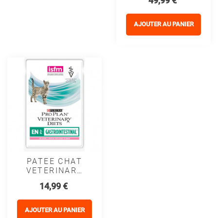
49,99 €
DIETS DM
ST/OX
DIABETES
AJOUTER AU PANIER
MANAGEMENT
- PROPLAN
PATEE CHAT
VETERINARY
DIETS EN
Prix
14,99 €
ST/OX
GASTROINTESTINAL
SAUMON
AJOUTER AU PANIER
(sachet)-