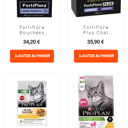
Fortiflora
Fortiflora
Bouchées
Plus Chat
Chien - Purina
Probiotiques
Prix
Prix
34,20 €
35,90 €
Pro Plan
+
Veterinary
Prébiotiques
Diets
Chat - Pro
AJOUTER AU PANIER
AJOUTER AU PANIER
Plan
Veterinary
Diets