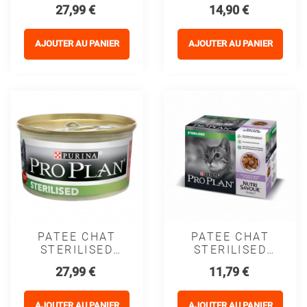
Mousse THON
DIETS NF
Prix
Prix
27,99 €
14,90 €
- PURINA
ST/OX RENAL
PROPLAN
FUNCTION
(sachet)
AJOUTER AU PANIER
AJOUTER AU PANIER
PATEE CHAT
PATEE CHAT
STERILISED
STERILISED
ADULT
ADULT
Prix
Prix
27,99 €
11,79 €
Mousse
POULET -
SAUMON -
PURINA
PURINA
PROPLAN
AJOUTER AU PANIER
AJOUTER AU PANIER