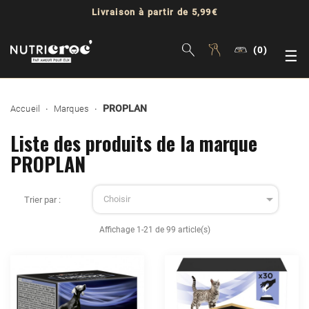
Livraison à partir de 5,99€
(0)
Bas
☰
la
PROPLAN
Accueil
Marques
nav
Liste des produits de la marque
PROPLAN

Choisir
Trier par :
Affichage 1-21 de 99 article(s)