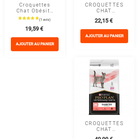
Croquettes
CROQUETTES
Chat Obésité
CHAT
Pro Plan OM
LIVECLEAR
Prix
22,15 €
ST/OX
ADULT
Prix
19,59 €
Veterinary
STERILISED
Diets
SAUMON -
AJOUTER AU PANIER
PURINA
AJOUTER AU PANIER
PROPLAN
CROQUETTES
CHAT
VETERINARY
Prix