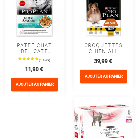
PATEE CHAT
CROQUETTES
DELICATE
CHIEN ALL
Sauce ADULT
SIZE ADULT
Prix
39,99 €
POISSON -
LIGHT /
Prix
11,90 €
PURINA
STERILISED
PROPLAN
Avec
AJOUTER AU PANIER
OPTIWEIGHT
AJOUTER AU PANIER
POULET -
PURINA
PROPLAN