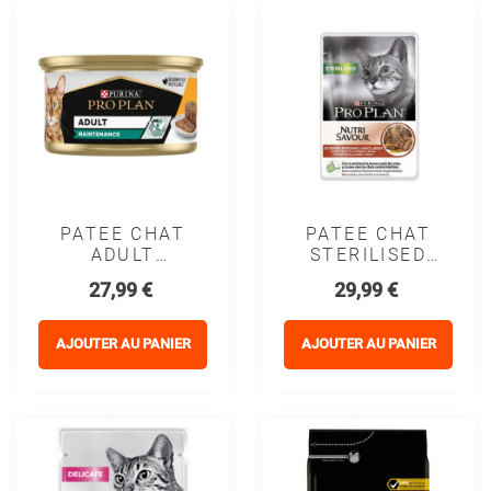
PATEE CHAT
PATEE CHAT
ADULT
STERILISED
MAINTENANCE
ADULT Sauce
Prix
Prix
27,99 €
29,99 €
POULET -
BOEUF -
PURINA
PURINA
PROPLAN
PROPLAN
AJOUTER AU PANIER
AJOUTER AU PANIER